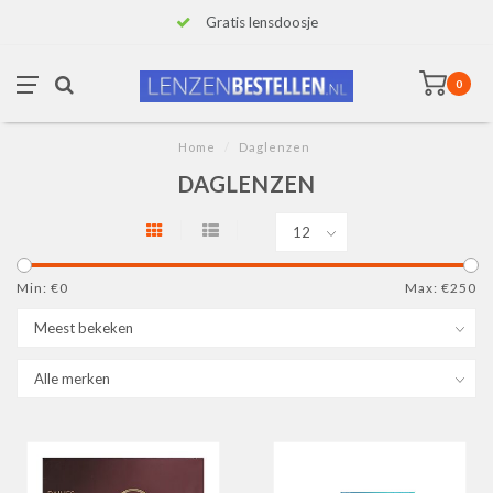
Gratis lensdoosje
0
Home
/
Daglenzen
DAGLENZEN
Min: €
0
Max: €
250