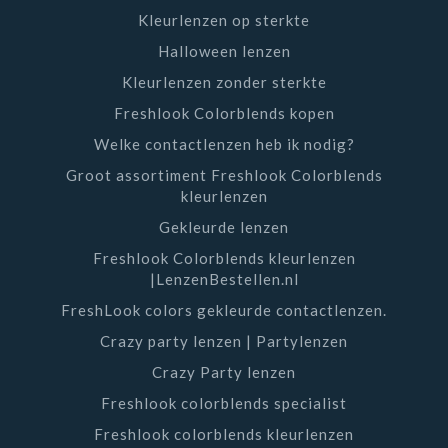
contactlenzen
bestellen
. Of het nou gaat om
Kleurlenzen op sterkte
maandlenzen, daglenzen, multifocale lenzen,
Halloween lenzen
kleurlenzen
of
torische contactlenzen
?
Kleurlenzen zonder sterkte
Lenzenbestellen.nl heeft een breed aanbod
Freshlook Colorblends kopen
verschillende soorten lenzen. Wij hebben lenzen van A-
Welke contactlenzen heb ik nodig?
merken zoals Alcon, Alcon, CooperVision en Optiview.
Naast correctie lenzen en kleurlenzen vindt u bij ons
Groot assortiment Freshlook Colorblends
kleurlenzen
ook aan groot assortiment aan feestlenzen. Deze
feestlenzen
zijn uitermate geschikt voor bijvoorbeeld
Gekleurde lenzen
Halloween
of Carnaval. Wilt u online lenzen bestellen?
Freshlook Colorblends kleurlenzen
|LenzenBestellen.nl
Bestel deze dan eenvoudig bij de
contactspecialist
van Nederland.
FreshLook colors gekleurde contactlenzen.
Crazy party lenzen | Partylenzen
Crazy Party lenzen
Freshlook colorblends specialist
Freshlook colorblends kleurlenzen