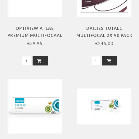
OPTIVIEW ATLAS
DAILIES TOTAL1
PREMIUM MULTIFOCAAL
MULTIFOCAL 2X 90 PACK
2X30 PACK L+R
L+R
€59,95
€245,00