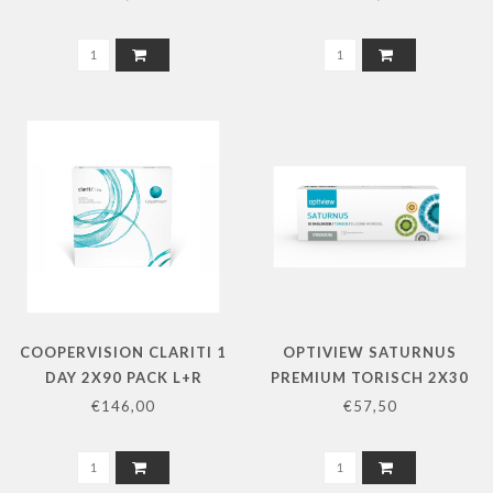
COOPERVISION CLARITI 1
OPTIVIEW SATURNUS
DAY 2X90 PACK L+R
PREMIUM TORISCH 2X30
PACK L+R
€146,00
€57,50