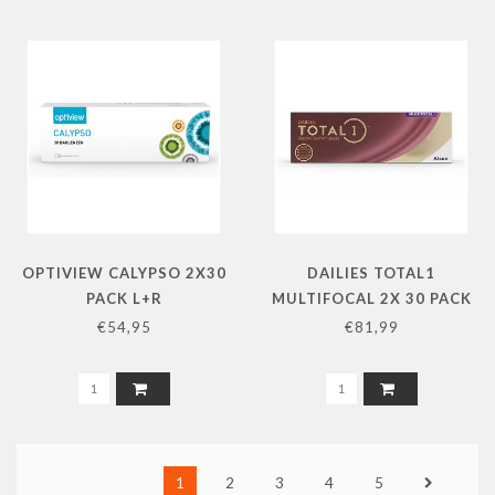
OPTIVIEW CALYPSO 2X30
DAILIES TOTAL1
PACK L+R
MULTIFOCAL 2X 30 PACK
L+R
€54,95
€81,99
1
2
3
4
5