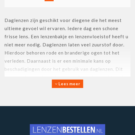
Daglenzen zijn geschikt voor diegene die het meest
ultieme gevoel wil ervaren. Iedere dag een schone
frisse lens. Een lenzenbakje en lenzenvloeistof heeft u
niet meer nodig. Daglenzen laten veel zuurstof door.
Hierdoor behoren rode en branderige ogen tot het
verleden. Daarnaast is er een minimale kans op
beschadigingen door het gebruik van daglenzen. Dit
komt omdat u
iedere dag een schone lens
pakt en dat
Lees meer
bacteriën geen kans hebben.
De daglenzen in ons assortiment zijn zo ontworpen dat
u niet merkt dat u lenzen in heeft. Voordelen van
daglenzen zijn dat u de lenzen niet hoeft schoon te
maken en dat u iedere dag een fris en nieuw paar lenzen
heeft.