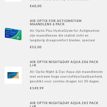
dichtbij, veraf en alles daartussenin – en
€60,00
zorgen dankzij de HydraGlyde® Moisture
Matrix voor langdurig comfort en hydratatie.
AIR OPTIX FOR ASTIGMATISM
MAANDLENS 6 PACK
Air Optix Plus HydraGlyde for Astigmatism
zijn maandlenzen die stabiel zicht en
langdurig draagcomfort bieden, speciaal
ontworpen voor mensen met astigmatisme.
€53,00
AIR OPTIX NIGHT&DAY AQUA 2X6 PACK
L+R
Air Optix Night & Day Aqua zijn maandlenzen
met extreem hoge zuurstofdoorlaatbaarheid,
geschikt voor continu dragen tot 30 dagen.
Dankzij de SmartShield®-technologie blijven
€149,99
ze comfortabel en schoon, zelfs bij langdurig
gebruik.
AIR OPTIX NIGHT&DAY AQUA 2X3 PACK
L+R