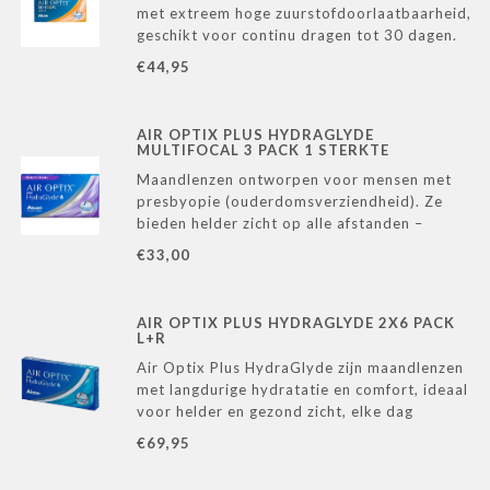
met extreem hoge zuurstofdoorlaatbaarheid,
geschikt voor continu dragen tot 30 dagen.
Dankzij de SmartShield®-technologie blijven
€44,95
ze comfortabel en schoon, zelfs bij langdurig
gebruik.
AIR OPTIX PLUS HYDRAGLYDE
MULTIFOCAL 3 PACK 1 STERKTE
Maandlenzen ontworpen voor mensen met
presbyopie (ouderdomsverziendheid). Ze
bieden helder zicht op alle afstanden –
dichtbij, veraf en alles daartussenin – en
€33,00
zorgen dankzij de HydraGlyde® Moisture
Matrix voor langdurig comfort en hydratatie.
AIR OPTIX PLUS HYDRAGLYDE 2X6 PACK
L+R
Air Optix Plus HydraGlyde zijn maandlenzen
met langdurige hydratatie en comfort, ideaal
voor helder en gezond zicht, elke dag
opnieuw.
€69,95