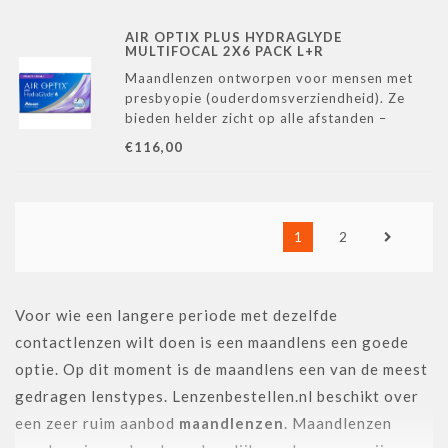
AIR OPTIX PLUS HYDRAGLYDE
MULTIFOCAL 2X6 PACK L+R
Maandlenzen ontworpen voor mensen met
presbyopie (ouderdomsverziendheid). Ze
bieden helder zicht op alle afstanden –
dichtbij, veraf en alles daartussenin – en
€116,00
zorgen dankzij de HydraGlyde® Moisture
Matrix voor langdurig comfort en hydratatie.
1
2
Voor wie een langere periode met dezelfde
contactlenzen wilt doen is een maandlens een goede
optie. Op dit moment is de maandlens een van de meest
gedragen lenstypes. Lenzenbestellen.nl beschikt over
een zeer ruim aanbod
maandlenzen
. Maandlenzen