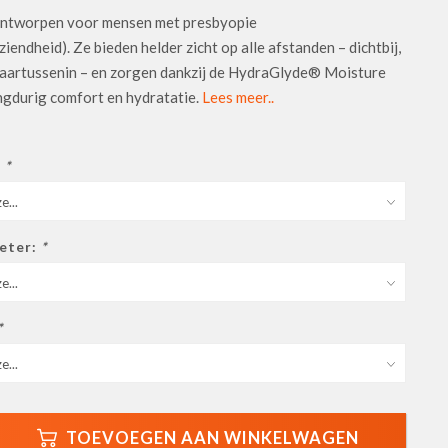
ntworpen voor mensen met presbyopie
endheid). Ze bieden helder zicht op alle afstanden – dichtbij,
 daartussenin – en zorgen dankzij de HydraGlyde® Moisture
ngdurig comfort en hydratatie.
Lees meer..
:
*
meter:
*
*
TOEVOEGEN AAN WINKELWAGEN