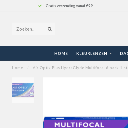
Gratis verzending vanaf €99
HOME
KLEURLENZEN
DA
Home
/
Air Optix Plus HydraGlyde Multifocal 6 pack 1 st