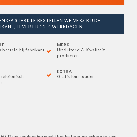
EN OP STERKTE BESTELLEN WE VERS BIJ DE
IKANT, LEVERTIJD 2-4 WERKDAGEN.
IT
MERK
s besteld bij fabrikant
Uitsluitend A-Kwaliteit
producten
EXTRA
 telefonisch
Gratis lenshouder
ar
d). Deze aandoening maakt het lastiger om scherp te zien