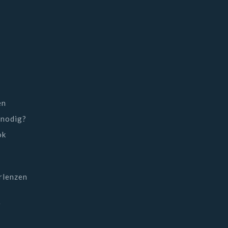
en
 nodig?
ok
rlenzen
e