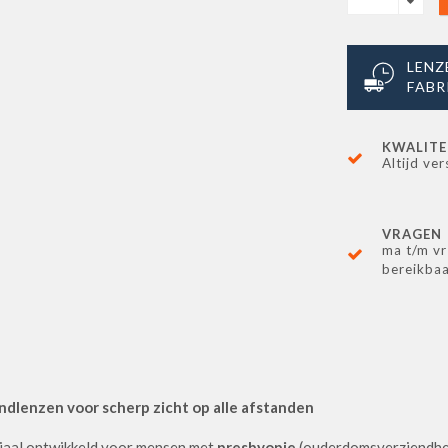
LENZ
FABR
KWALITE
Altijd ver
VRAGEN
ma t/m vr
bereikba
ndlenzen voor scherp zicht op alle afstanden
ciaal ontwikkeld voor mensen met
presbyopie
(ouderdomsverziendhei