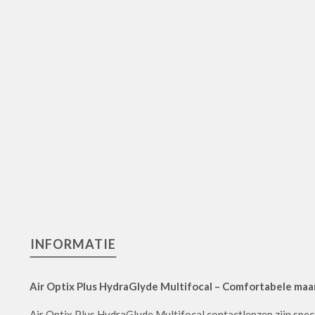
INFORMATIE
Air Optix Plus HydraGlyde Multifocal – Comfortabele maa
Air Optix Plus HydraGlyde Multifocal contactlenzen zijn spe