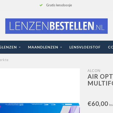
Gratis lensdoosje
GLENZEN
MAANDLENZEN
LENSVLOEISTOF
C
erkte
ALCON
AIR OP
MULTIF
€60,00
In