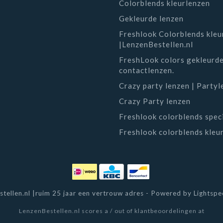
Colorblends kleurlenzen
Gekleurde lenzen
Freshlook Colorblends kleu
|LenzenBestellen.nl
FreshLook colors gekleurd
contactlenzen.
Crazy party lenzen | Party
Crazy Party lenzen
Freshlook colorblends speci
Freshlook colorblends kleu
tellen.nl |ruim 25 jaar een vertrouw adres - Powered by
Lightsp
LenzenBestellen.nl
scores a
/
out of
klantbeoordelingen at