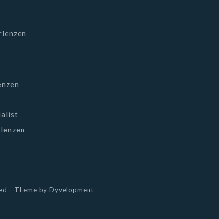
rlenzen
e
lenzen
alist
rlenzen
eed
- Theme by
Dyvelopment