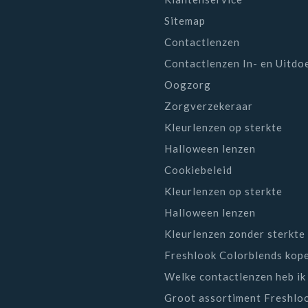
Sitemap
 17.00 bereikbaar voor al uw vragen.
Contactlenzen
EN BESTELLEN, BESTEL HIER ONLINE UW CONTACTL
Contactlenzen In- en Uitdo
contactlenzen
bestellen
. Of het nou gaat om maandlenzen, d
Oogzorg
en breed aanbod verschillende soorten lenzen. Wij hebben l
Zorgverzekeraar
n kleurlenzen vindt u bij ons ook aan groot assortiment aa
Kleurlenzen op sterkte
 Wilt u online lenzen bestellen? Bestel deze dan eenvoudig 
Halloween lenzen
Cookiebeleid
Kleurlenzen op sterkte
Halloween lenzen
Kleurlenzen zonder sterkte
Freshlook Colorblends kop
Welke contactlenzen heb ik
Groot assortiment Freshlo