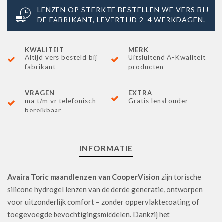
LENZEN OP STERKTE BESTELLEN WE VERS BIJ
DE FABRIKANT, LEVERTIJD 2-4 WERKDAGEN.
KWALITEIT
MERK
Altijd vers besteld bij
Uitsluitend A-Kwaliteit
fabrikant
producten
VRAGEN
EXTRA
ma t/m vr telefonisch
Gratis lenshouder
bereikbaar
INFORMATIE
Avaira Toric maandlenzen van CooperVision
zijn torische
silicone hydrogel lenzen van de derde generatie, ontworpen
voor uitzonderlijk comfort – zonder oppervlaktecoating of
toegevoegde bevochtigingsmiddelen. Dankzij het