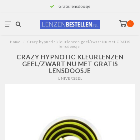
Gratis lensdoosje
0
Home
/
Crazy hypnotic kleurlenzen geel/zwart Nu met GRATIS
lensdoosje
CRAZY HYPNOTIC KLEURLENZEN
GEEL/ZWART NU MET GRATIS
LENSDOOSJE
UNIVERSEEL