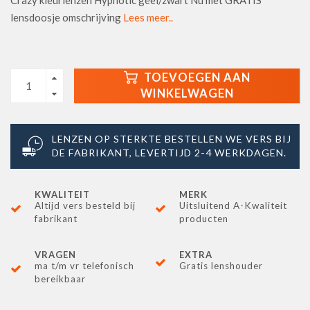
Crazy kleurlenzen Hypnotic geel/zwart Nu met GRATIS
lensdoosje omschrijving
Lees meer..
TOEVOEGEN AAN
WINKELWAGEN
LENZEN OP STERKTE BESTELLEN WE VERS BIJ
DE FABRIKANT, LEVERTIJD 2-4 WERKDAGEN.
KWALITEIT
MERK
Altijd vers besteld bij
Uitsluitend A-Kwaliteit
fabrikant
producten
VRAGEN
EXTRA
ma t/m vr telefonisch
Gratis lenshouder
bereikbaar