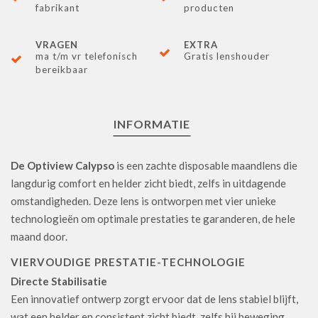
fabrikant
producten
VRAGEN
EXTRA
ma t/m vr telefonisch
Gratis lenshouder
bereikbaar
INFORMATIE
De Optiview Calypso
is een zachte disposable maandlens die
langdurig comfort en helder zicht biedt, zelfs in uitdagende
omstandigheden. Deze lens is ontworpen met vier unieke
technologieën om optimale prestaties te garanderen, de hele
maand door.
VIERVOUDIGE PRESTATIE-TECHNOLOGIE
Directe Stabilisatie
Een innovatief ontwerp zorgt ervoor dat de lens stabiel blijft,
wat een helder en consistent zicht biedt, zelfs bij beweging.