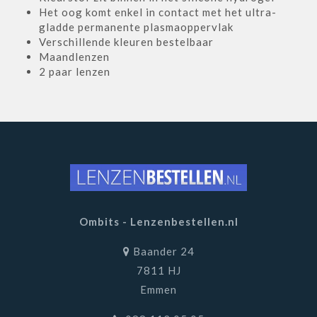
Het oog komt enkel in contact met het ultra-
gladde permanente plasmaoppervlak
Verschillende kleuren bestelbaar
Maandlenzen
2 paar lenzen
Ombits - Lenzenbestellen.nl
Baander 24
7811 HJ
Emmen