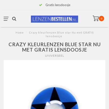
Gratis lensdoosje
0
Home
/
Crazy kleurlenzen Blue star Nu met GRATIS
lensdoosje
CRAZY KLEURLENZEN BLUE STAR NU
MET GRATIS LENSDOOSJE
UNIVERSEEL