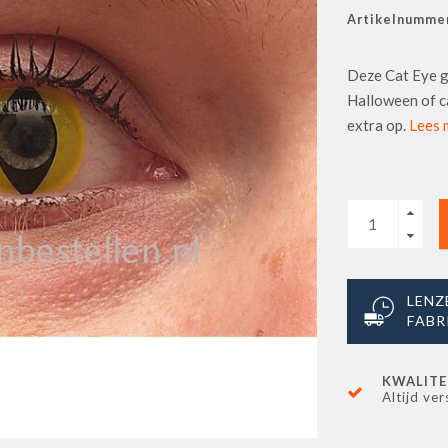
Artikelnummer
Deze Cat Eye g
Halloween of ca
extra op.
Lees m
LENZ
FABR
KWALITE
Altijd ver