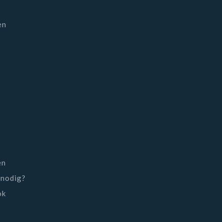
en
en
 nodig?
ok