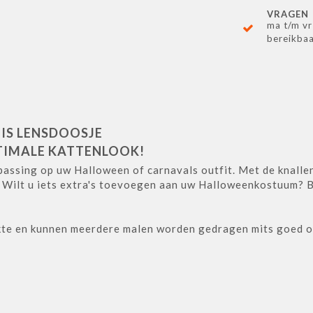
VRAGEN
ma t/m vr
bereikba
TIS LENSDOOSJE
PTIMALE KATTENLOOK!
passing op uw Halloween of carnavals outfit. Met de knalle
. Wilt u iets extra's toevoegen aan uw Halloweenkostuum? 
erkte en kunnen meerdere malen worden gedragen mits goed 