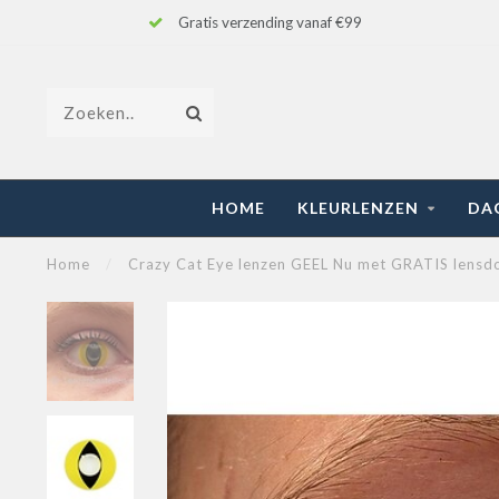
Gratis verzending vanaf €99
HOME
KLEURLENZEN
DA
Home
/
Crazy Cat Eye lenzen GEEL Nu met GRATIS lensd