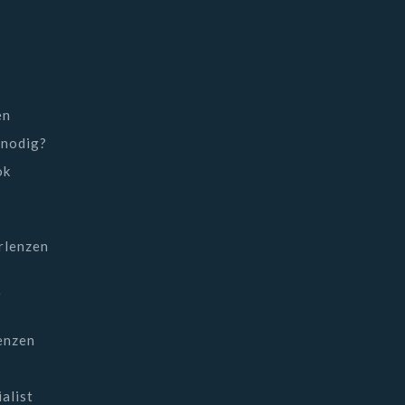
en
 nodig?
ok
rlenzen
e
lenzen
alist