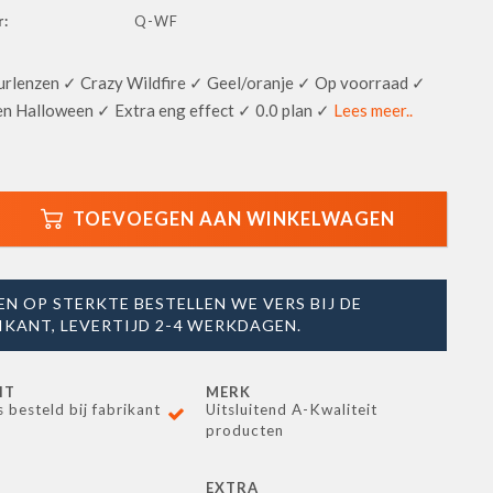
:
Q-WF
urlenzen ✓ Crazy Wildfire ✓ Geel/oranje ✓ Op voorraad ✓
en Halloween ✓ Extra eng effect ✓ 0.0 plan ✓
Lees meer..
TOEVOEGEN AAN WINKELWAGEN
EN OP STERKTE BESTELLEN WE VERS BIJ DE
IKANT, LEVERTIJD 2-4 WERKDAGEN.
IT
MERK
s besteld bij fabrikant
Uitsluitend A-Kwaliteit
producten
EXTRA