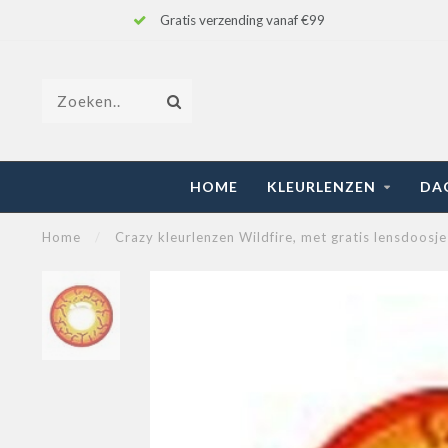
Gratis verzending vanaf €99
HOME
KLEURLENZEN
DA
Home
/
Crazy kleurlenzen Wildfire, met gratis lensdoosje