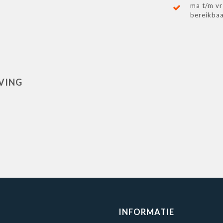
ma t/m vr
bereikba
VING
INFORMATIE