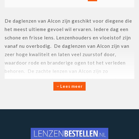
De daglenzen van Alcon zijn geschikt voor diegene die
het meest ultieme gevoel wil ervaren. Iedere dag een
schone en frisse lens. Lenzenhouders en vloeistof zijn
vanaf nu overbodig. De daglenzen van Alcon zijn van
zeer hoge kwaliteit en laten veel zuurstof door,
waardoor rode en branderige ogen tot het verleden
behoren. De zachte lenzen van Alcon zijn zo
ontworpen dat u niet merk dat u ze in heeft en deze
Lees meer
daglenzen zijn eenvoudig te vervangen. Bovendien,
hoeft u geen lenzen meer schoon te maken.
ASSORTIMENT ALCON
De daglenzen van Alcon worden in drie verschillende
materialen gemaakt. Hieronder ziet u de verschillende
Alcon daglenzen,