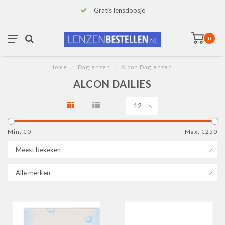
Gratis lensdoosje
0
Home
/
Daglenzen
/
Alcon Daglenzen
ALCON DAILIES
Min: €
0
Max: €
250