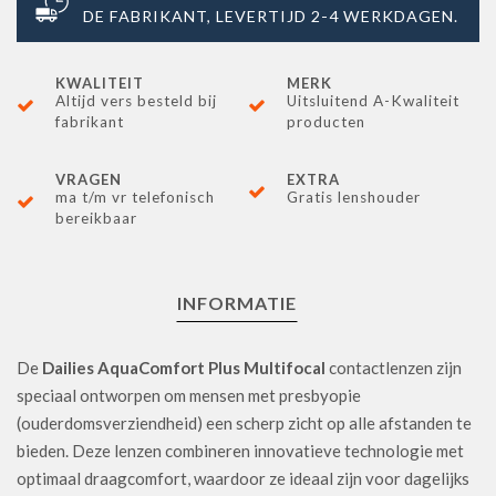
DE FABRIKANT, LEVERTIJD 2-4 WERKDAGEN.
KWALITEIT
MERK
Altijd vers besteld bij
Uitsluitend A-Kwaliteit
fabrikant
producten
VRAGEN
EXTRA
ma t/m vr telefonisch
Gratis lenshouder
bereikbaar
INFORMATIE
De
Dailies AquaComfort Plus Multifocal
contactlenzen zijn
speciaal ontworpen om mensen met presbyopie
(ouderdomsverziendheid) een scherp zicht op alle afstanden te
bieden. Deze lenzen combineren innovatieve technologie met
optimaal draagcomfort, waardoor ze ideaal zijn voor dagelijks