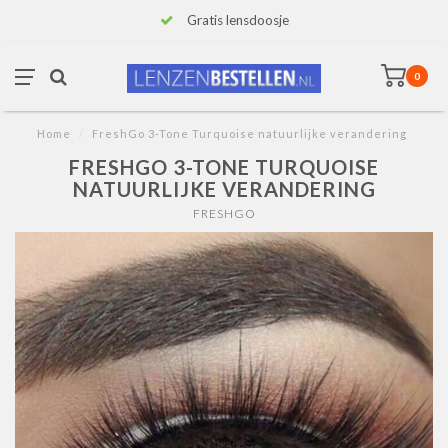
Gratis lensdoosje
0
Home
/
FreshGo 3-Tone Turquoise natuurlijke verandering
FRESHGO 3-TONE TURQUOISE
NATUURLIJKE VERANDERING
FRESHGO