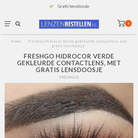
Gratis lensdoosje
0
Home
/
FreshGo Hidrocor Verde gekleurde contactlens, met
gratis lensdoosje
FRESHGO HIDROCOR VERDE
GEKLEURDE CONTACTLENS, MET
GRATIS LENSDOOSJE
FRESHGO