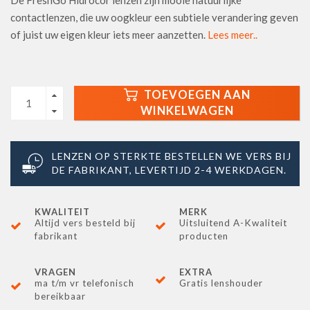
De FreshGo Hidrocor lenzen zijn mooie natuurlijke
contactlenzen, die uw oogkleur een subtiele verandering geven
of juist uw eigen kleur iets meer aanzetten.
Lees meer..
TOEVOEGEN AAN
WINKELWAGEN
LENZEN OP STERKTE BESTELLEN WE VERS BIJ
DE FABRIKANT, LEVERTIJD 2-4 WERKDAGEN.
KWALITEIT
MERK
Altijd vers besteld bij
Uitsluitend A-Kwaliteit
fabrikant
producten
VRAGEN
EXTRA
ma t/m vr telefonisch
Gratis lenshouder
bereikbaar