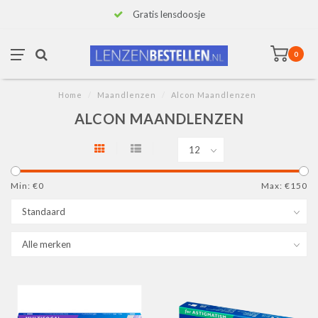
Gratis lensdoosje
0
Home
/
Maandlenzen
/
Alcon Maandlenzen
ALCON MAANDLENZEN
Min: €
0
Max: €
150