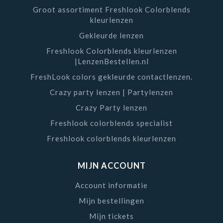
besteld. Hierdoor heeft u altijd frisse en nieuw
Groot assortiment Freshlook Colorblends
geproduceerde contactlenzen. De levertijd is hierdoor
kleurlenzen
ongeveer 2 a 3 werkdagen.
Gekleurde lenzen
Heeft u vragen over ons assortiment Air Optix lenzen?
Freshlook Colorblends kleurlenzen
|LenzenBestellen.nl
Neem dan gerust contact op met onze klantenservice.
Wij zijn op werkdagen van 9:00 tot 17:00 telefonisch
FreshLook colors gekleurde contactlenzen.
bereikbaar via 088 - 112 0550. Daarnaast kunt u altijd
Crazy party lenzen | Partylenzen
mailen naar
info@lenzenbestellen.nl
.
Crazy Party lenzen
Freshlook colorblends specialist
Freshlook colorblends kleurlenzen
MIJN ACCOUNT
Account informatie
Mijn bestellingen
Mijn tickets