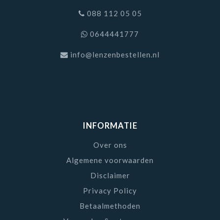
nou standaard lenzen, torische of multifocale lenzen
088 112 05 05
nodig heeft? Wij hebben voor u een passende lens.
Hieronder ziet u welke AirOptix lenzen wij onder
0644441777
andere aanbieden,
info@lenzenbestellen.nl
Air Optix Aqua maandlens
Air Optix for Astigmatism torisch maandlens
Air Optix Aqua Multifocal maandlens
Air Optix Plus HydraGlyde maandlens
Air Optix EX maandlens
INFORMATIE
Wilt u betrouwbare maandlenzen van een hoge
Over ons
kwaliteit? Bestel dan de Air Optix maandlenzen van
Algemene voorwaarden
Alcon. Alle lenzen worden direct bij de fabrikant
Disclaimer
besteld. Hierdoor heeft u altijd een frisse lens. Air
Optix lenzen bestellen? Koop deze eenvoudig via
Privacy Policy
Lenzenbestellen.nl.
Betaalmethoden