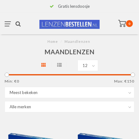
Gratis lensdoosje
0
Home
/
Maandlenzen
MAANDLENZEN
Min: €
0
Max: €
150