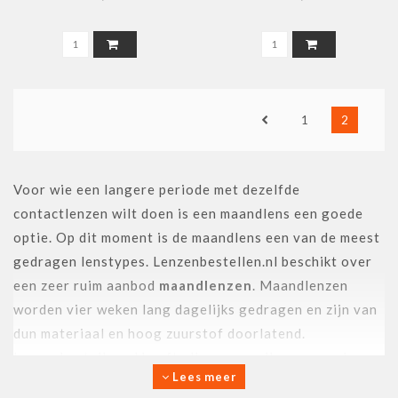
L+R
1
2
Voor wie een langere periode met dezelfde
contactlenzen wilt doen is een maandlens een goede
optie. Op dit moment is de maandlens een van de meest
gedragen lenstypes. Lenzenbestellen.nl beschikt over
een zeer ruim aanbod
maandlenzen
. Maandlenzen
worden vier weken lang dagelijks gedragen en zijn van
dun materiaal en hoog zuurstof doorlatend.
Lenzenbestellen.nl heeft alleen maandlenzen van hoge
Lees meer
kwaliteit in het assortiment.