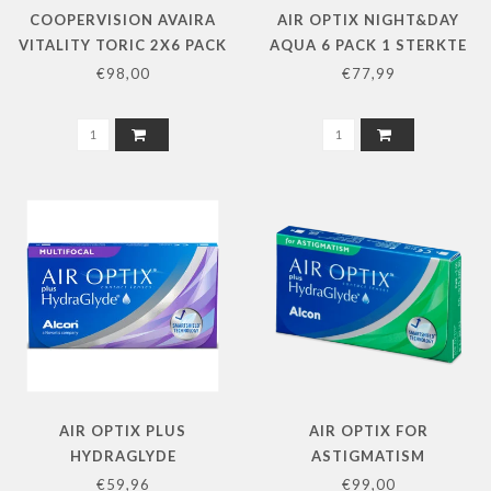
COOPERVISION AVAIRA
AIR OPTIX NIGHT&DAY
VITALITY TORIC 2X6 PACK
AQUA 6 PACK 1 STERKTE
L+R
€98,00
€77,99
AIR OPTIX PLUS
AIR OPTIX FOR
HYDRAGLYDE
ASTIGMATISM
MULTIFOCAL 2X3 PACK
MAANDLENS 2X6 PACK
€59,96
€99,00