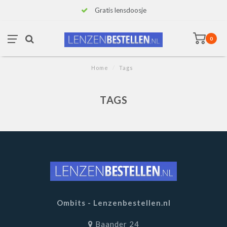
Gratis lensdoosje
0
Home
/
Tags
TAGS
Ombits - Lenzenbestellen.nl
Baander 24