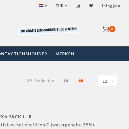
Snelle betrouwbare levering
EUR
Inloggen
0
ONTACTLENSHOUDER
MERKEN
39 Producten
X6 PACK L+R
tiview met ocufilcon D (watergehalte 55%),