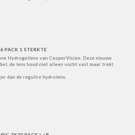
6 PACK 1 STERKTE
cone Hydrogellens van CooperVision. Deze nieuwe
l, de lens houd niet alleen vocht vast maar trekt
ger dan de regulire hydrolens.
RIC 2X30 PACK L+R