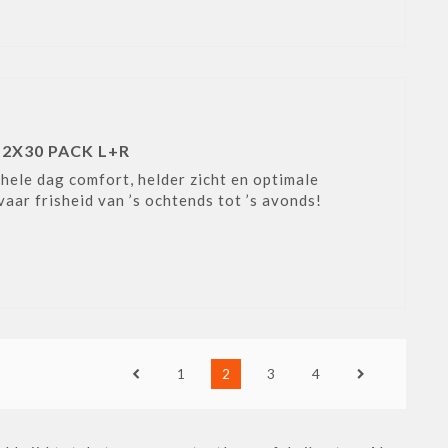
2X30 PACK L+R
hele dag comfort, helder zicht en optimale
vaar frisheid van ’s ochtends tot ’s avonds!
1
2
3
4