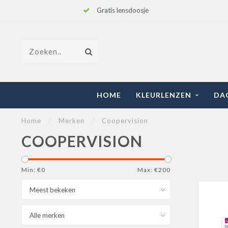
Gratis lensdoosje
HOME
KLEURLENZEN
DA
Home
/
Merken
/
Coopervision
COOPERVISION
Min: €
0
Max: €
200