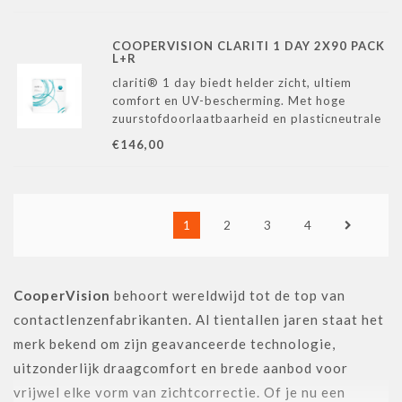
deze ook aan.
Deze silicone hydrolens is nog prettiger dan
de regulire hydrolens.
COOPERVISION CLARITI 1 DAY 2X90 PACK
L+R
clariti® 1 day biedt helder zicht, ultiem
comfort en UV-bescherming. Met hoge
zuurstofdoorlaatbaarheid en plasticneutrale
impact, een gezonde keuze voor je ogen
€146,00
1
2
3
4
CooperVision
behoort wereldwijd tot de top van
contactlenzenfabrikanten. Al tientallen jaren staat het
merk bekend om zijn geavanceerde technologie,
uitzonderlijk draagcomfort en brede aanbod voor
vrijwel elke vorm van zichtcorrectie. Of je nu een