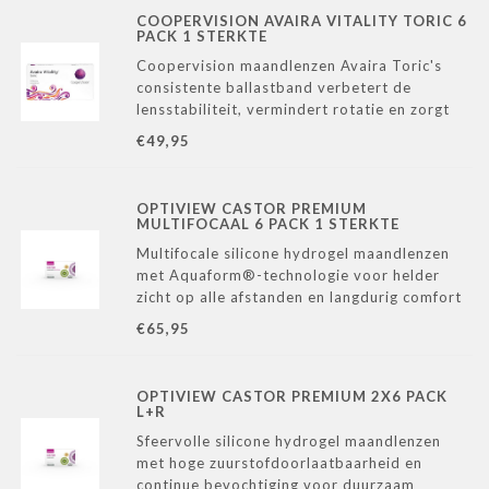
COOPERVISION AVAIRA VITALITY TORIC 6
PACK 1 STERKTE
Coopervision maandlenzen Avaira Toric's
consistente ballastband verbetert de
lensstabiliteit, vermindert rotatie en zorgt
voor een consistente pasvorm onafhankelijk
€49,95
van de lenssterkte.
OPTIVIEW CASTOR PREMIUM
MULTIFOCAAL 6 PACK 1 STERKTE
Multifocale silicone hydrogel maandlenzen
met Aquaform®-technologie voor helder
zicht op alle afstanden en langdurig comfort
– ideaal bij presbyopie.
€65,95
OPTIVIEW CASTOR PREMIUM 2X6 PACK
L+R
Sfeervolle silicone hydrogel maandlenzen
met hoge zuurstofdoorlaatbaarheid en
continue bevochtiging voor duurzaam