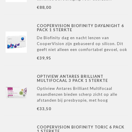
comfort – ideaal bij droge ogen
€88,00
COOPERVISION BIOFINITY DAY&NIGHT 6
PACK 1 STERKTE
De Biofinity dag en nacht lenzen van
CooperVision zijn gebaseerd op silicon. Dit
geeft niet alleen een comfortabel gevoel, ook
zorgt het voor een hoge zuurstof
€39,95
doorlaatbaarheid. Deze lenzen kunnen een
hele maand dag en nacht gebruikt worden.
OPTIVIEW ANTARES BRILLIANT
MULTIFOCAAL 3 PACK 1 STERKTE
Optiview Antares Brilliant Multifocaal
maandlenzen bieden scherp zicht op alle
afstanden bij presbyopie, met hoog
draagcomfort en optimale
€33,50
zuurstofdoorlaatbaarheid.
COOPERVISION BIOFINITY TORIC 6 PACK
1 STERKTE