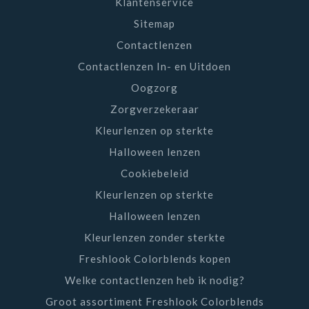
Klantenservice
Silicone™ technologie
Sitemap
Contactlenzen
Proclear®
– Speciaal ontwikkeld voor dragers
met droge ogen
Contactlenzen In- en Uitdoen
Oogzorg
Avaira Vitality®
– Comfortabele maandlenzen
Zorgverzekeraar
met natuurlijke bevochtiging
Kleurlenzen op sterkte
Halloween lenzen
Cookiebeleid
Kleurlenzen op sterkte
Halloween lenzen
Kleurlenzen zonder sterkte
Freshlook Colorblends kopen
Welke contactlenzen heb ik nodig?
Groot assortiment Freshlook Colorblends