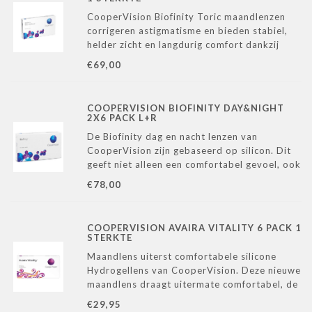
CooperVision Biofinity Toric maandlenzen
corrigeren astigmatisme en bieden stabiel,
helder zicht en langdurig comfort dankzij
Aquaform® Technology.
€69,00
COOPERVISION BIOFINITY DAY&NIGHT
2X6 PACK L+R
De Biofinity dag en nacht lenzen van
CooperVision zijn gebaseerd op silicon. Dit
geeft niet alleen een comfortabel gevoel, ook
zorgt het voor een hoge zuurstof
€78,00
doorlaatbaarheid. Deze lenzen kunnen een
hele maand dag en nacht gebruikt worden.
COOPERVISION AVAIRA VITALITY 6 PACK 1
STERKTE
Maandlens uiterst comfortabele silicone
Hydrogellens van CooperVision. Deze nieuwe
maandlens draagt uitermate comfortabel, de
lens houd niet alleen vocht vast maar trekt
€29,95